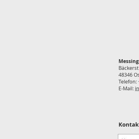
Messin
Bäckerst
48346 O
Telefon:
E-Mail:
i
Kontak