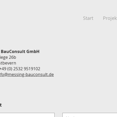
Start
Projek
g BauConsult GmbH
iege 26b
stbevern
 +49 (0) 2532 9519102
nfo@messing-bauconsult.de
t